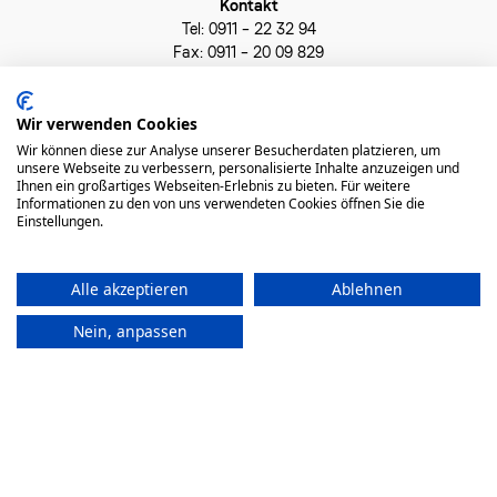
Kontakt
Tel: 0911 – 22 32 94
Fax: 0911 – 20 09 829
info@holistic-institut.de
News
Wir verwenden Cookies
AGB
Wir können diese zur Analyse unserer Besucherdaten platzieren, um
unsere Webseite zu verbessern, personalisierte Inhalte anzuzeigen und
Datenschutz
Ihnen ein großartiges Webseiten-Erlebnis zu bieten. Für weitere
Impressum
Informationen zu den von uns verwendeten Cookies öffnen Sie die
Widerrufsrecht
Einstellungen.
Alle akzeptieren
Ablehnen
Nein, anpassen
© Holistic Institut 2023