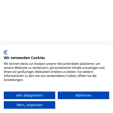
Wir verwenden Cookies
Wir können diese zur Analyse unserer Besucherdaten platzieren, um
unsere Webseite zu verbessern, personalisierte Inhalte anzuzeigen und
Ihnen ein großartiges Webseiten-Erlebnis zu bieten. Für weitere
Wähle deine Ausbildungsart
Informationen zu den von uns verwendeten Cookies öffnen Sie die
Einstellungen.
Vor Ort
Alle akzeptieren
Ablehnen
Kurstyp auswählen - 0,00 € €
Nein, anpassen