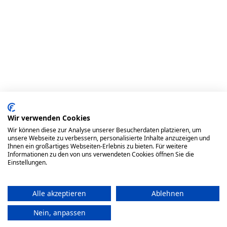
Wir verwenden Cookies
Wir können diese zur Analyse unserer Besucherdaten platzieren, um
unsere Webseite zu verbessern, personalisierte Inhalte anzuzeigen und
Ihnen ein großartiges Webseiten-Erlebnis zu bieten. Für weitere
Wähle deine Ausbildungsart
Informationen zu den von uns verwendeten Cookies öffnen Sie die
Einstellungen.
Vor Ort
Alle akzeptieren
Ablehnen
Kurstyp auswählen - 0,00 € €
Nein, anpassen