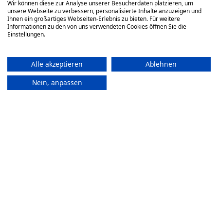
Wir können diese zur Analyse unserer Besucherdaten platzieren, um
unsere Webseite zu verbessern, personalisierte Inhalte anzuzeigen und
Ihnen ein großartiges Webseiten-Erlebnis zu bieten. Für weitere
Wähle deine Ausbildungsart
Informationen zu den von uns verwendeten Cookies öffnen Sie die
Einstellungen.
Vor Ort
Alle akzeptieren
Ablehnen
Kurstyp auswählen - 315,00 € €
Nein, anpassen
Das sagen unsere ehemaligen Schülerinnen und Schüler
ensive Übungen der Injektionstechniken, Ausführliche
prechung der Einzelfälle, sehr gut
›