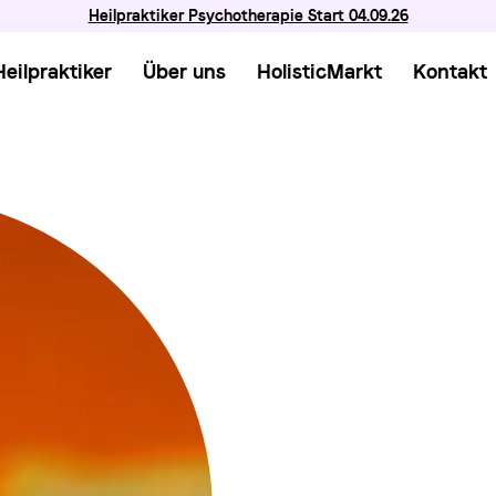
Heilpraktiker Psychotherapie Start 04.09.26
Heilpraktiker
Über uns
HolisticMarkt
Kontakt